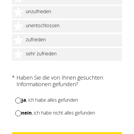
2 Sterne
unzufrieden
3 Sterne
unentschlossen
4 Sterne
zufrieden
5 Sterne
sehr zufrieden
(Erforderlich.)
*
Haben Sie die von Ihnen gesuchten
Informationen gefunden?
ja
, ich habe alles gefunden
nein
, ich habe nicht alles gefunden