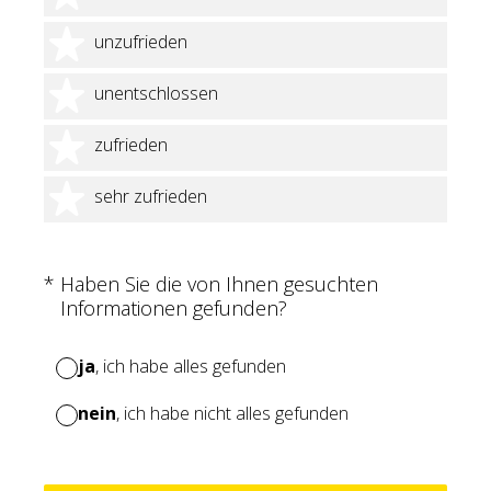
2 Sterne
unzufrieden
3 Sterne
unentschlossen
4 Sterne
zufrieden
5 Sterne
sehr zufrieden
(Erforderlich.)
*
Haben Sie die von Ihnen gesuchten
Informationen gefunden?
ja
, ich habe alles gefunden
nein
, ich habe nicht alles gefunden