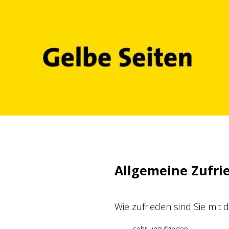
Zum
Inhalt
springen
Allgemeine Zufri
Wie zufrieden sind Sie mit
sehr unzufrieden