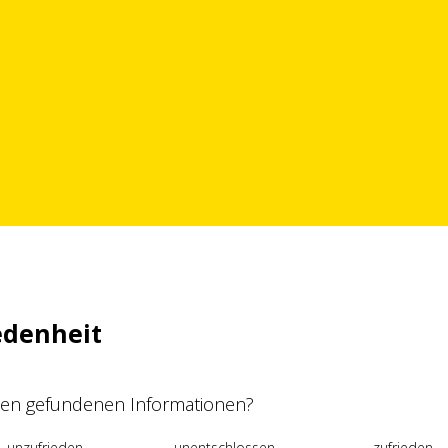
edenheit
 den gefundenen Informationen?
unzufrieden
unentschlossen
zufrieden