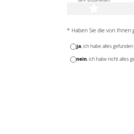
1 Stern
(Erforderlich.)
*
Haben Sie die von Ihnen
ja
, ich habe alles gefunden
nein
, ich habe nicht alles 