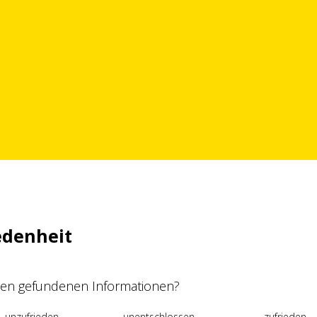
edenheit
 den gefundenen Informationen?
unzufrieden
unentschlossen
zufrieden