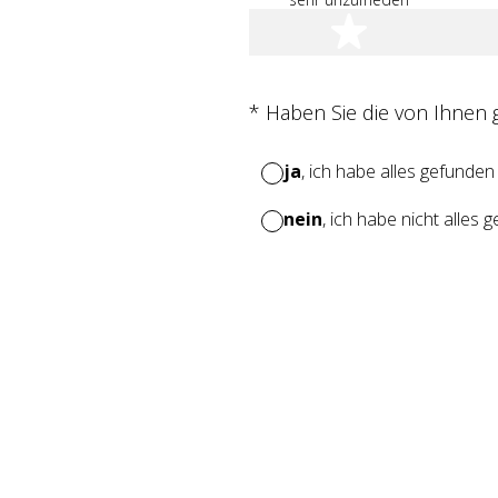
1 Stern
(Erforderlich.)
*
Haben Sie die von Ihnen
ja
, ich habe alles gefunden
nein
, ich habe nicht alles 