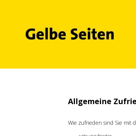
Zum
Inhalt
springen
Allgemeine Zufri
Wie zufrieden sind Sie mit
sehr unzufrieden