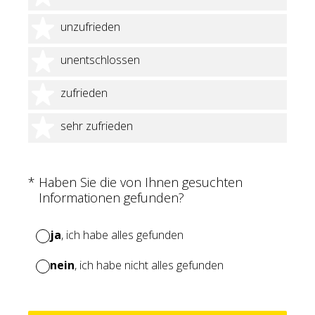
2 Sterne
unzufrieden
3 Sterne
unentschlossen
4 Sterne
zufrieden
5 Sterne
sehr zufrieden
(Erforderlich.)
*
Haben Sie die von Ihnen gesuchten
Informationen gefunden?
ja
, ich habe alles gefunden
nein
, ich habe nicht alles gefunden