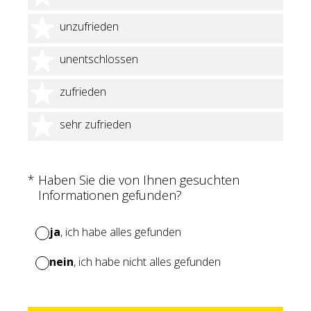
2 Sterne
unzufrieden
3 Sterne
unentschlossen
4 Sterne
zufrieden
5 Sterne
sehr zufrieden
(Erforderlich.)
*
Haben Sie die von Ihnen gesuchten
Informationen gefunden?
ja
, ich habe alles gefunden
nein
, ich habe nicht alles gefunden