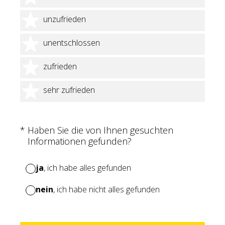
2 Sterne
unzufrieden
3 Sterne
unentschlossen
4 Sterne
zufrieden
5 Sterne
sehr zufrieden
(Erforderlich.)
*
Haben Sie die von Ihnen gesuchten
Informationen gefunden?
ja
, ich habe alles gefunden
nein
, ich habe nicht alles gefunden