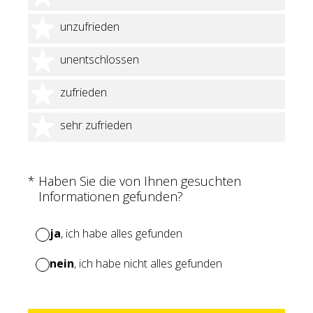
2 Sterne
unzufrieden
3 Sterne
unentschlossen
4 Sterne
zufrieden
5 Sterne
sehr zufrieden
(Erforderlich.)
*
Haben Sie die von Ihnen gesuchten
Informationen gefunden?
ja
, ich habe alles gefunden
nein
, ich habe nicht alles gefunden