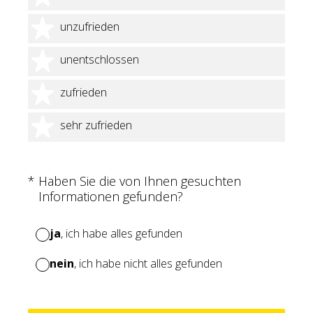
2 Sterne
unzufrieden
3 Sterne
unentschlossen
4 Sterne
zufrieden
5 Sterne
sehr zufrieden
(Erforderlich.)
*
Haben Sie die von Ihnen gesuchten
Informationen gefunden?
ja
, ich habe alles gefunden
nein
, ich habe nicht alles gefunden