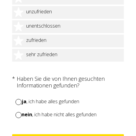
2 Sterne
unzufrieden
3 Sterne
unentschlossen
4 Sterne
zufrieden
5 Sterne
sehr zufrieden
(Erforderlich.)
*
Haben Sie die von Ihnen gesuchten
Informationen gefunden?
ja
, ich habe alles gefunden
nein
, ich habe nicht alles gefunden