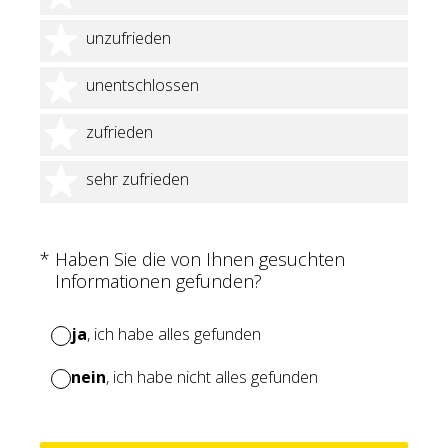
2 Sterne
unzufrieden
3 Sterne
unentschlossen
4 Sterne
zufrieden
5 Sterne
sehr zufrieden
(Erforderlich.)
*
Haben Sie die von Ihnen gesuchten
Informationen gefunden?
ja
, ich habe alles gefunden
nein
, ich habe nicht alles gefunden