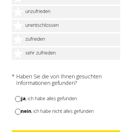
2 Sterne
unzufrieden
3 Sterne
unentschlossen
4 Sterne
zufrieden
5 Sterne
sehr zufrieden
(Erforderlich.)
*
Haben Sie die von Ihnen gesuchten
Informationen gefunden?
ja
, ich habe alles gefunden
nein
, ich habe nicht alles gefunden