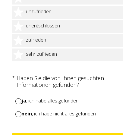
2 Sterne
unzufrieden
3 Sterne
unentschlossen
4 Sterne
zufrieden
5 Sterne
sehr zufrieden
(Erforderlich.)
*
Haben Sie die von Ihnen gesuchten
Informationen gefunden?
ja
, ich habe alles gefunden
nein
, ich habe nicht alles gefunden