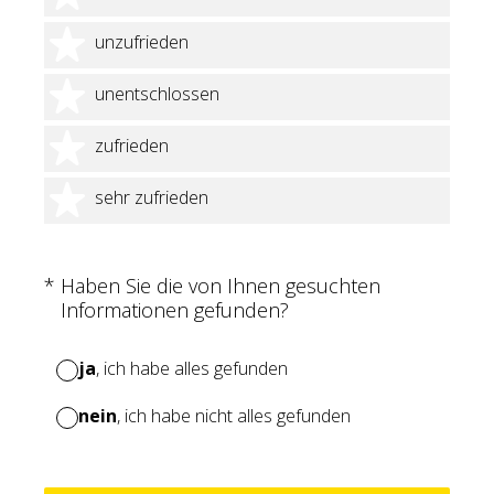
2 Sterne
unzufrieden
3 Sterne
unentschlossen
4 Sterne
zufrieden
5 Sterne
sehr zufrieden
(Erforderlich.)
*
Haben Sie die von Ihnen gesuchten
Informationen gefunden?
ja
, ich habe alles gefunden
nein
, ich habe nicht alles gefunden