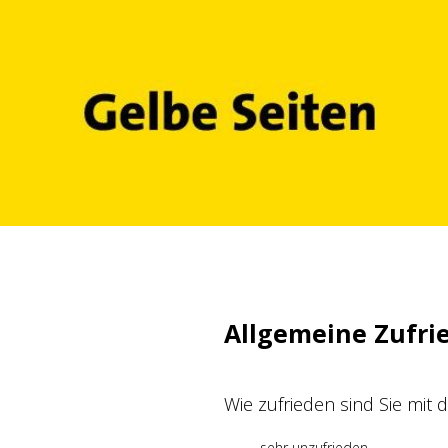
Zum
Inhalt
springen
Allgemeine Zufri
Wie zufrieden sind Sie mit
sehr unzufrieden