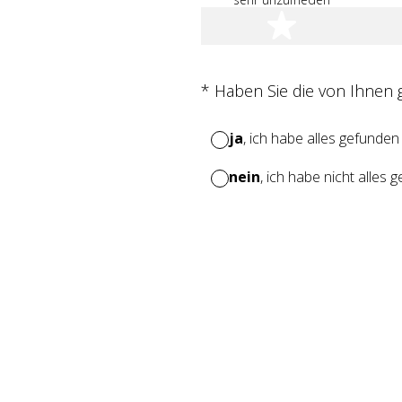
1 Stern
(Erforderlich.)
*
Haben Sie die von Ihnen
ja
, ich habe alles gefunden
nein
, ich habe nicht alles 