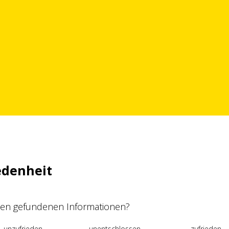
edenheit
 den gefundenen Informationen?
unzufrieden
unentschlossen
zufrieden