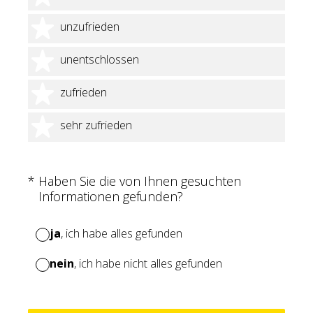
2 Sterne
unzufrieden
3 Sterne
unentschlossen
4 Sterne
zufrieden
5 Sterne
sehr zufrieden
(Erforderlich.)
*
Haben Sie die von Ihnen gesuchten
Informationen gefunden?
ja
, ich habe alles gefunden
nein
, ich habe nicht alles gefunden