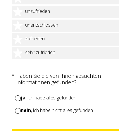
2 Sterne
unzufrieden
3 Sterne
unentschlossen
4 Sterne
zufrieden
5 Sterne
sehr zufrieden
(Erforderlich.)
*
Haben Sie die von Ihnen gesuchten
Informationen gefunden?
ja
, ich habe alles gefunden
nein
, ich habe nicht alles gefunden