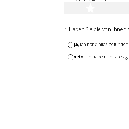
1 Stern
(Erforderlich.)
*
Haben Sie die von Ihnen
ja
, ich habe alles gefunden
nein
, ich habe nicht alles 