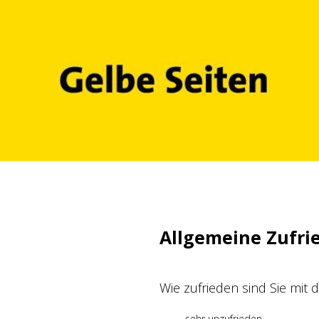
Zum
Inhalt
springen
Allgemeine Zufri
Wie zufrieden sind Sie mit
sehr unzufrieden