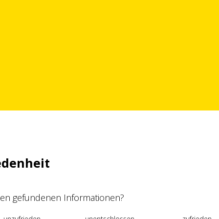
edenheit
 den gefundenen Informationen?
unzufrieden
unentschlossen
zufrieden