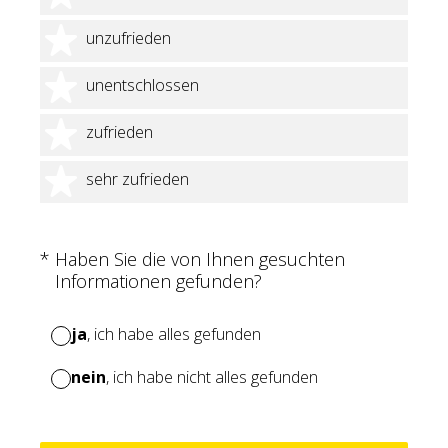
2 Sterne
unzufrieden
3 Sterne
unentschlossen
4 Sterne
zufrieden
5 Sterne
sehr zufrieden
(Erforderlich.)
*
Haben Sie die von Ihnen gesuchten
Informationen gefunden?
ja
, ich habe alles gefunden
nein
, ich habe nicht alles gefunden