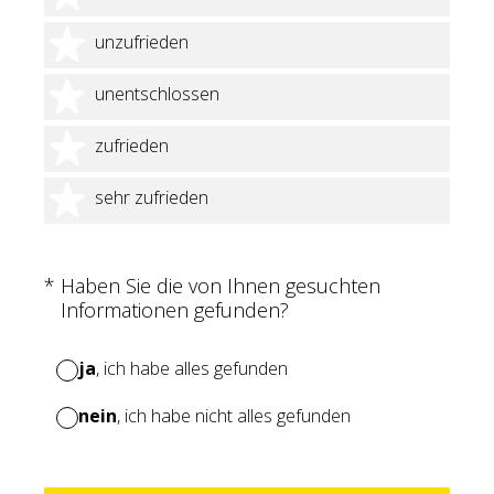
2 Sterne
unzufrieden
3 Sterne
unentschlossen
4 Sterne
zufrieden
5 Sterne
sehr zufrieden
(Erforderlich.)
*
Haben Sie die von Ihnen gesuchten
Informationen gefunden?
ja
, ich habe alles gefunden
nein
, ich habe nicht alles gefunden