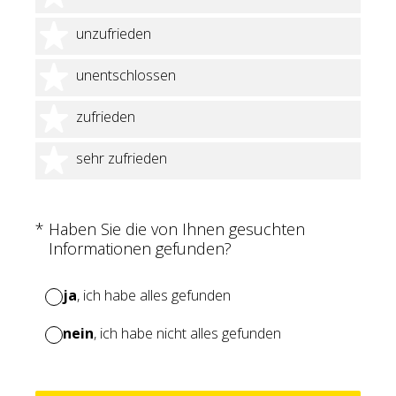
2 Sterne
unzufrieden
3 Sterne
unentschlossen
4 Sterne
zufrieden
5 Sterne
sehr zufrieden
(Erforderlich.)
*
Haben Sie die von Ihnen gesuchten
Informationen gefunden?
ja
, ich habe alles gefunden
nein
, ich habe nicht alles gefunden