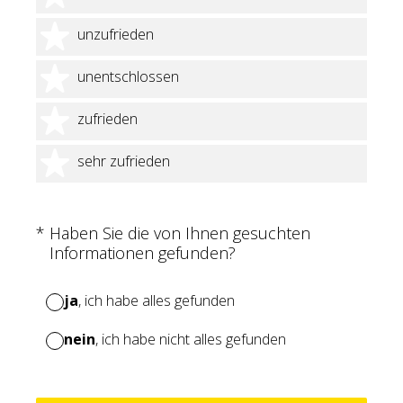
2 Sterne
unzufrieden
3 Sterne
unentschlossen
4 Sterne
zufrieden
5 Sterne
sehr zufrieden
(Erforderlich.)
*
Haben Sie die von Ihnen gesuchten
Informationen gefunden?
ja
, ich habe alles gefunden
nein
, ich habe nicht alles gefunden