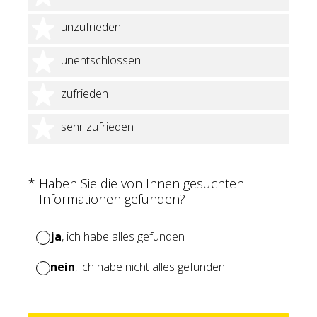
2 Sterne
unzufrieden
3 Sterne
unentschlossen
4 Sterne
zufrieden
5 Sterne
sehr zufrieden
(Erforderlich.)
*
Haben Sie die von Ihnen gesuchten
Informationen gefunden?
ja
, ich habe alles gefunden
nein
, ich habe nicht alles gefunden