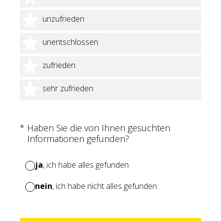
2 Sterne
unzufrieden
3 Sterne
unentschlossen
4 Sterne
zufrieden
5 Sterne
sehr zufrieden
(Erforderlich.)
*
Haben Sie die von Ihnen gesuchten
Informationen gefunden?
ja
, ich habe alles gefunden
nein
, ich habe nicht alles gefunden