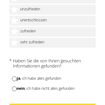
2 Sterne
unzufrieden
3 Sterne
unentschlossen
4 Sterne
zufrieden
5 Sterne
sehr zufrieden
(Erforderlich.)
*
Haben Sie die von Ihnen gesuchten
Informationen gefunden?
ja
, ich habe alles gefunden
nein
, ich habe nicht alles gefunden