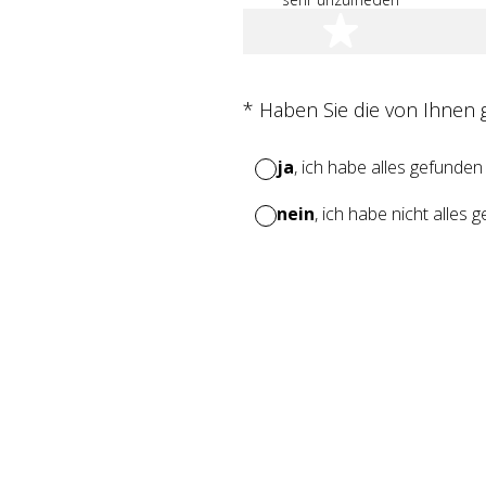
1 Stern
(Erforderlich.)
*
Haben Sie die von Ihnen
ja
, ich habe alles gefunden
nein
, ich habe nicht alles 