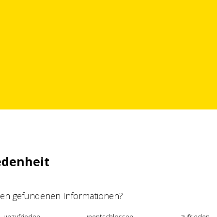
edenheit
 den gefundenen Informationen?
unzufrieden
unentschlossen
zufrieden