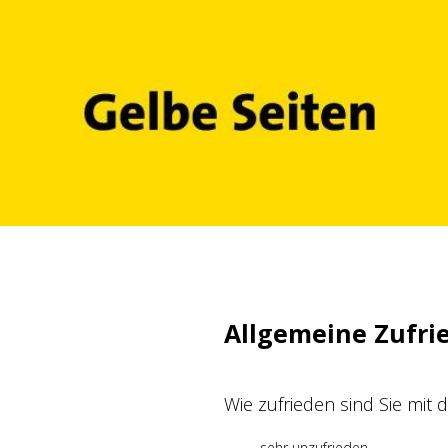
Zum
Inhalt
springen
Allgemeine Zufri
Wie zufrieden sind Sie mit
sehr unzufrieden