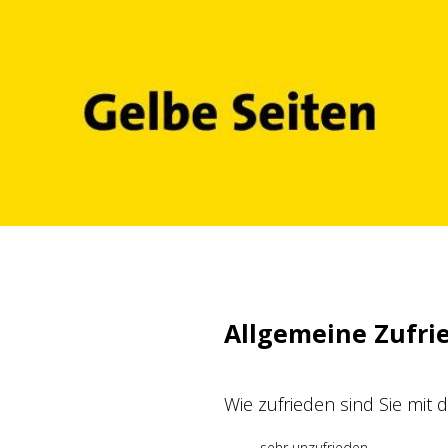
Zum
Inhalt
springen
Allgemeine Zufri
Wie zufrieden sind Sie mit
sehr unzufrieden