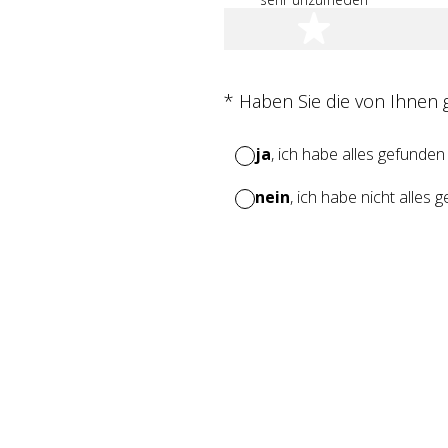
1 Stern
(Erforderlich.)
*
Haben Sie die von Ihnen
ja
, ich habe alles gefunden
nein
, ich habe nicht alles 