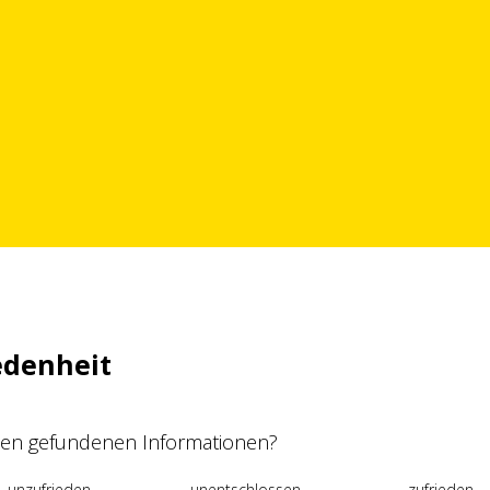
edenheit
 den gefundenen Informationen?
unzufrieden
unentschlossen
zufrieden