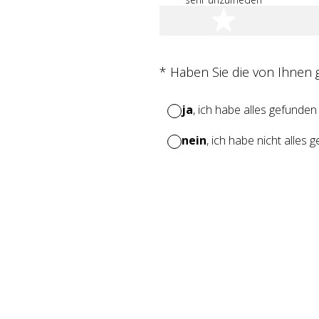
1 Stern
(Erforderlich.)
*
Haben Sie die von Ihnen
ja
, ich habe alles gefunden
nein
, ich habe nicht alles 