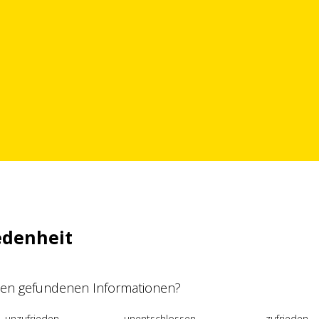
edenheit
 den gefundenen Informationen?
unzufrieden
unentschlossen
zufrieden