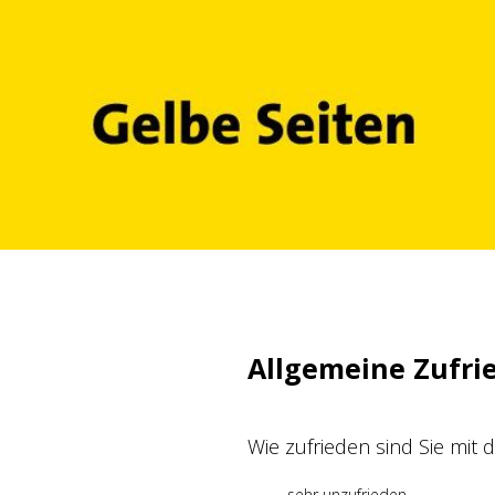
Zum
Inhalt
springen
Allgemeine Zufri
Wie zufrieden sind Sie mit
sehr unzufrieden