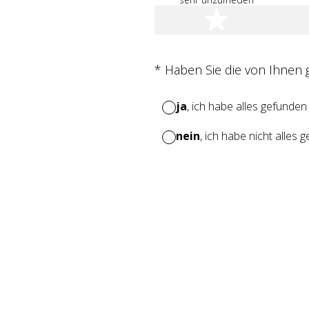
1 Stern
(Erforderlich.)
*
Haben Sie die von Ihnen
ja
, ich habe alles gefunden
nein
, ich habe nicht alles 