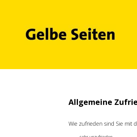
Zum
Inhalt
springen
Allgemeine Zufri
Wie zufrieden sind Sie mit
sehr unzufrieden