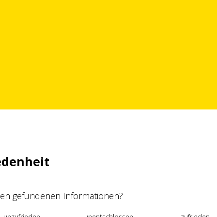
edenheit
 den gefundenen Informationen?
unzufrieden
unentschlossen
zufrieden