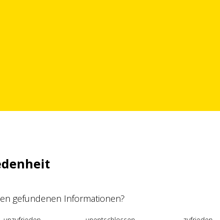
edenheit
 den gefundenen Informationen?
unzufrieden
unentschlossen
zufrieden