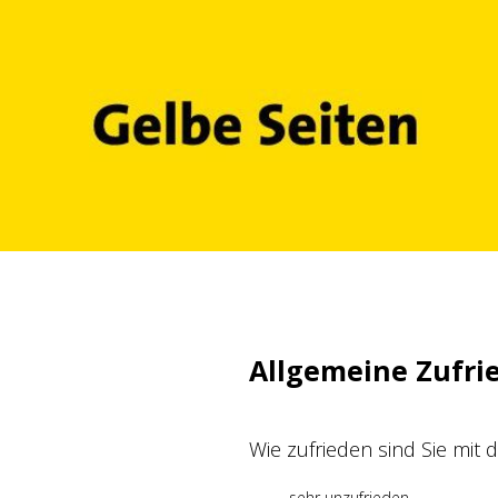
Zum
Inhalt
springen
Allgemeine Zufri
Wie zufrieden sind Sie mit
sehr unzufrieden