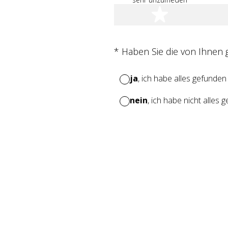
1 Stern
(Erforderlich.)
*
Haben Sie die von Ihnen
ja
, ich habe alles gefunden
nein
, ich habe nicht alles 