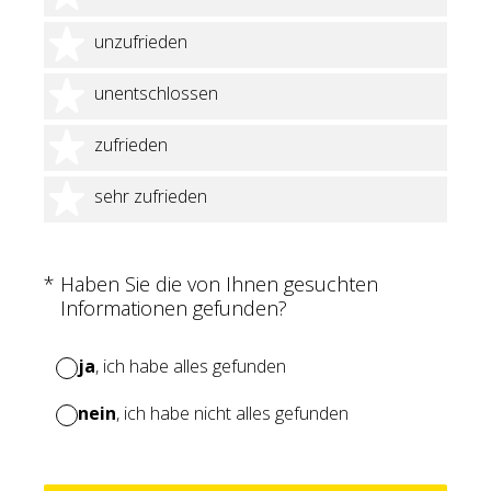
2 Sterne
unzufrieden
3 Sterne
unentschlossen
4 Sterne
zufrieden
5 Sterne
sehr zufrieden
(Erforderlich.)
*
Haben Sie die von Ihnen gesuchten
Informationen gefunden?
ja
, ich habe alles gefunden
nein
, ich habe nicht alles gefunden