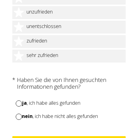
2 Sterne
unzufrieden
3 Sterne
unentschlossen
4 Sterne
zufrieden
5 Sterne
sehr zufrieden
(Erforderlich.)
*
Haben Sie die von Ihnen gesuchten
Informationen gefunden?
ja
, ich habe alles gefunden
nein
, ich habe nicht alles gefunden