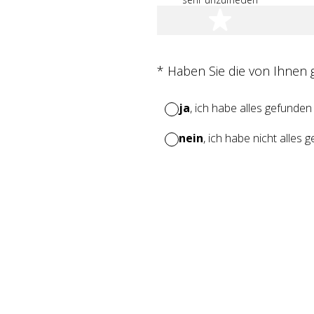
1 Stern
(Erforderlich.)
*
Haben Sie die von Ihnen
ja
, ich habe alles gefunden
nein
, ich habe nicht alles 