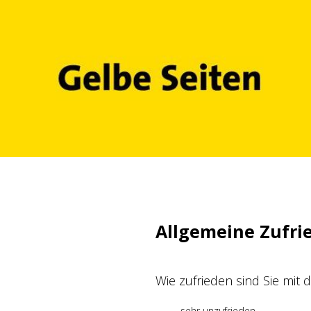
Zum
Inhalt
springen
Allgemeine Zufri
Wie zufrieden sind Sie mit
sehr unzufrieden