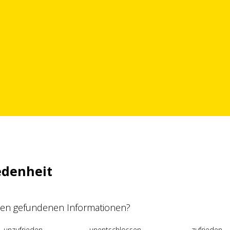
edenheit
 den gefundenen Informationen?
unzufrieden
unentschlossen
zufrieden