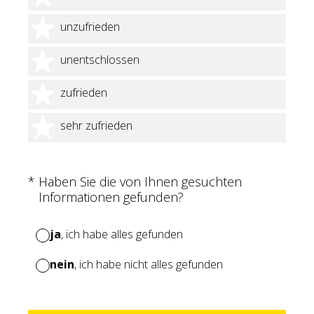
2 Sterne
unzufrieden
3 Sterne
unentschlossen
4 Sterne
zufrieden
5 Sterne
sehr zufrieden
(Erforderlich.)
*
Haben Sie die von Ihnen gesuchten
Informationen gefunden?
ja
, ich habe alles gefunden
nein
, ich habe nicht alles gefunden