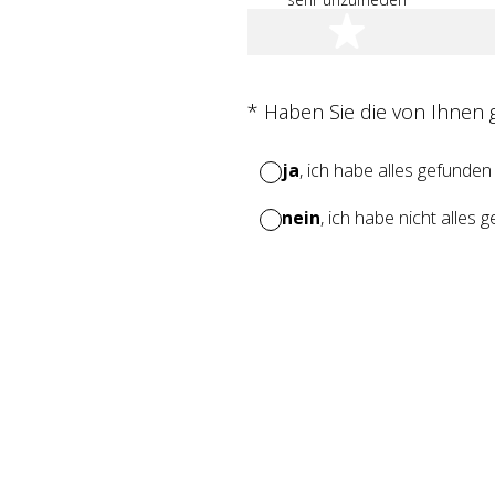
1 Stern
(Erforderlich.)
*
Haben Sie die von Ihnen
ja
, ich habe alles gefunden
nein
, ich habe nicht alles 