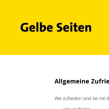
Zum
Inhalt
springen
Allgemeine Zufri
Wie zufrieden sind Sie mit
sehr unzufrieden