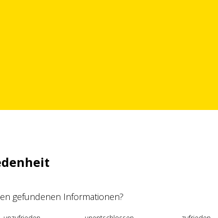
edenheit
 den gefundenen Informationen?
unzufrieden
unentschlossen
zufrieden