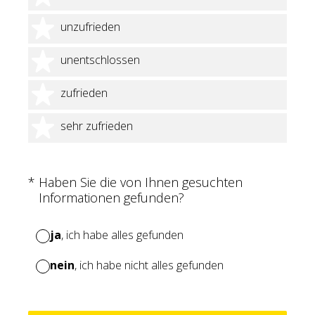
2 Sterne
unzufrieden
3 Sterne
unentschlossen
4 Sterne
zufrieden
5 Sterne
sehr zufrieden
(Erforderlich.)
*
Haben Sie die von Ihnen gesuchten
Informationen gefunden?
ja
, ich habe alles gefunden
nein
, ich habe nicht alles gefunden