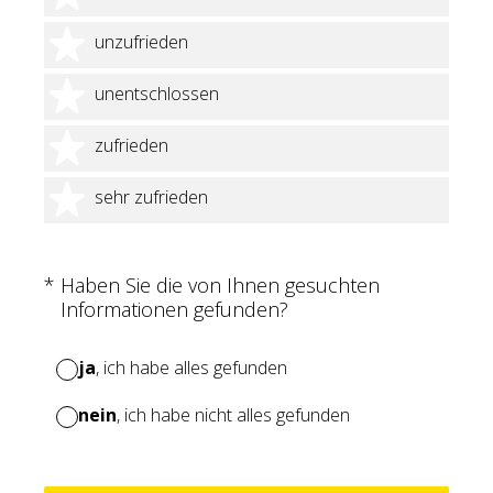
2 Sterne
unzufrieden
3 Sterne
unentschlossen
4 Sterne
zufrieden
5 Sterne
sehr zufrieden
(Erforderlich.)
*
Haben Sie die von Ihnen gesuchten
Informationen gefunden?
ja
, ich habe alles gefunden
nein
, ich habe nicht alles gefunden