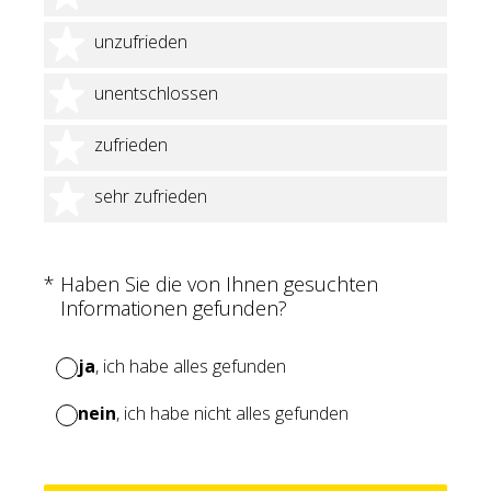
2 Sterne
unzufrieden
3 Sterne
unentschlossen
4 Sterne
zufrieden
5 Sterne
sehr zufrieden
(Erforderlich.)
*
Haben Sie die von Ihnen gesuchten
Informationen gefunden?
ja
, ich habe alles gefunden
nein
, ich habe nicht alles gefunden