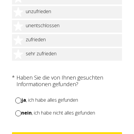
2 Sterne
unzufrieden
3 Sterne
unentschlossen
4 Sterne
zufrieden
5 Sterne
sehr zufrieden
(Erforderlich.)
*
Haben Sie die von Ihnen gesuchten
Informationen gefunden?
ja
, ich habe alles gefunden
nein
, ich habe nicht alles gefunden