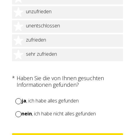
2 Sterne
unzufrieden
3 Sterne
unentschlossen
4 Sterne
zufrieden
5 Sterne
sehr zufrieden
(Erforderlich.)
*
Haben Sie die von Ihnen gesuchten
Informationen gefunden?
ja
, ich habe alles gefunden
nein
, ich habe nicht alles gefunden