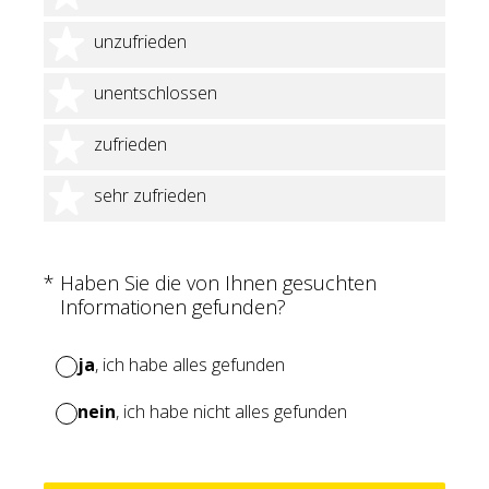
2 Sterne
unzufrieden
3 Sterne
unentschlossen
4 Sterne
zufrieden
5 Sterne
sehr zufrieden
(Erforderlich.)
*
Haben Sie die von Ihnen gesuchten
Informationen gefunden?
ja
, ich habe alles gefunden
nein
, ich habe nicht alles gefunden