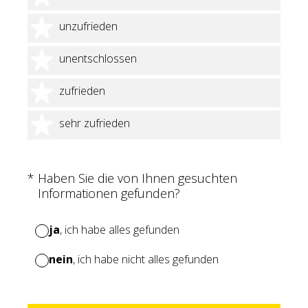
2 Sterne
unzufrieden
3 Sterne
unentschlossen
4 Sterne
zufrieden
5 Sterne
sehr zufrieden
(Erforderlich.)
*
Haben Sie die von Ihnen gesuchten
Informationen gefunden?
ja
, ich habe alles gefunden
nein
, ich habe nicht alles gefunden