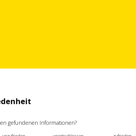
edenheit
 den gefundenen Informationen?
unzufrieden
unentschlossen
zufrieden