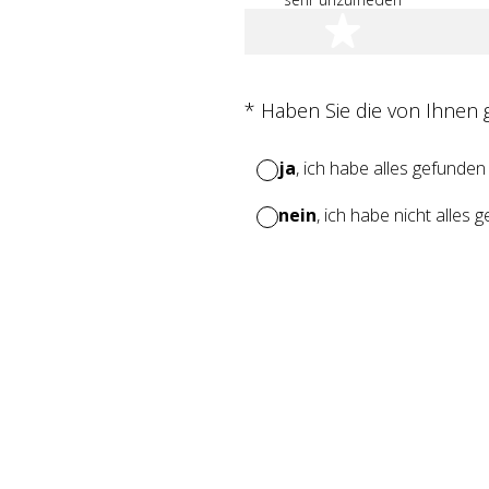
1 Stern
(Erforderlich.)
*
Haben Sie die von Ihnen
ja
, ich habe alles gefunden
nein
, ich habe nicht alles 