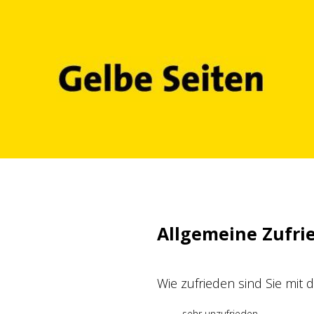
Zum
Inhalt
springen
Allgemeine Zufri
Wie zufrieden sind Sie mit
sehr unzufrieden