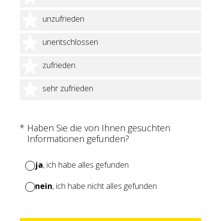
2 Sterne
unzufrieden
3 Sterne
unentschlossen
4 Sterne
zufrieden
5 Sterne
sehr zufrieden
(Erforderlich.)
*
Haben Sie die von Ihnen gesuchten
Informationen gefunden?
ja
, ich habe alles gefunden
nein
, ich habe nicht alles gefunden