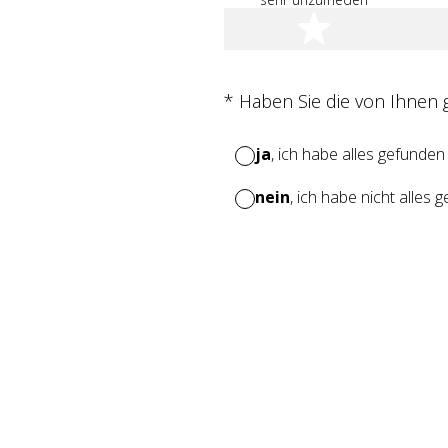
1 Stern
(Erforderlich.)
*
Haben Sie die von Ihnen
ja
, ich habe alles gefunden
nein
, ich habe nicht alles 