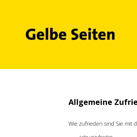
Zum
Inhalt
springen
Allgemeine Zufri
Wie zufrieden sind Sie mit
sehr unzufrieden