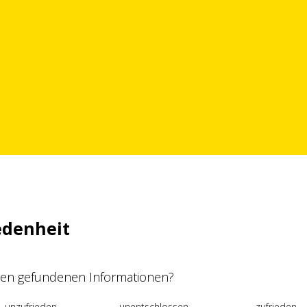
edenheit
 den gefundenen Informationen?
unzufrieden
unentschlossen
zufrieden