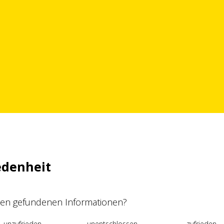
edenheit
 den gefundenen Informationen?
unzufrieden
unentschlossen
zufrieden