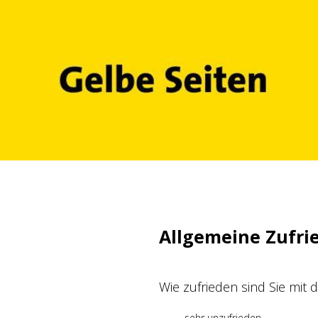
Zum
Inhalt
springen
Allgemeine Zufri
Wie zufrieden sind Sie mit
sehr unzufrieden