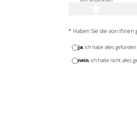
1 Stern
(Erforderlich.)
*
Haben Sie die von Ihnen
ja
, ich habe alles gefunden
nein
, ich habe nicht alles 