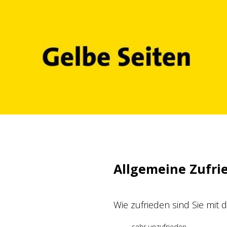
Zum
Inhalt
springen
Allgemeine Zufri
Wie zufrieden sind Sie mit
sehr unzufrieden