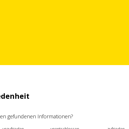
edenheit
 den gefundenen Informationen?
unzufrieden
unentschlossen
zufrieden