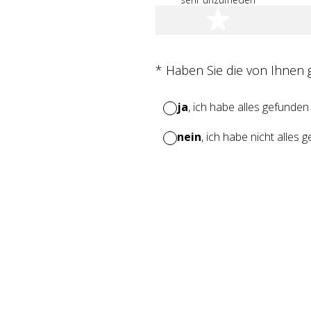
1 Stern
(Erforderlich.)
*
Haben Sie die von Ihnen
ja
, ich habe alles gefunden
nein
, ich habe nicht alles 