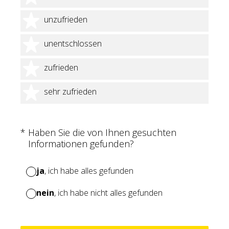
2 Sterne
unzufrieden
3 Sterne
unentschlossen
4 Sterne
zufrieden
5 Sterne
sehr zufrieden
(Erforderlich.)
*
Haben Sie die von Ihnen gesuchten
Informationen gefunden?
ja
, ich habe alles gefunden
nein
, ich habe nicht alles gefunden