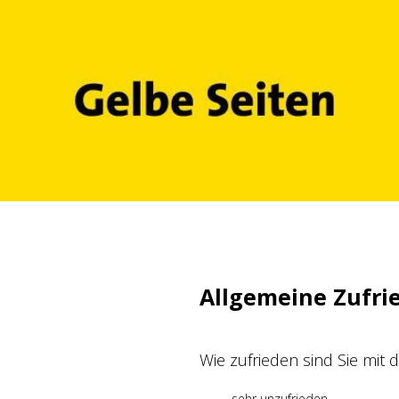
Zum
Inhalt
springen
Allgemeine Zufri
Wie zufrieden sind Sie mit
sehr unzufrieden