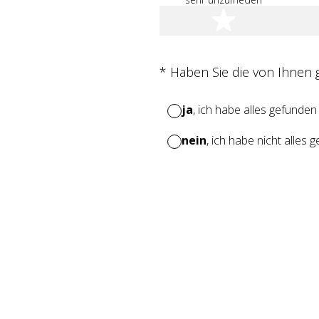
1 Stern
(Erforderlich.)
*
Haben Sie die von Ihnen
ja
, ich habe alles gefunden
nein
, ich habe nicht alles 