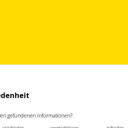
edenheit
 den gefundenen Informationen?
unzufrieden
unentschlossen
zufrieden