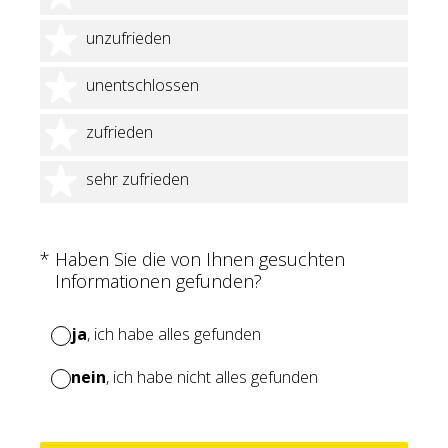
2 Sterne
unzufrieden
3 Sterne
unentschlossen
4 Sterne
zufrieden
5 Sterne
sehr zufrieden
(Erforderlich.)
*
Haben Sie die von Ihnen gesuchten
Informationen gefunden?
ja
, ich habe alles gefunden
nein
, ich habe nicht alles gefunden